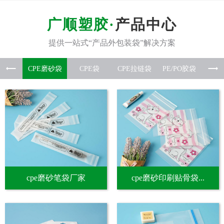
产品中心
CPE磨
CPE袋
CPE拉
PE/P
硅胶
cpe磨砂笔袋厂家
cpe磨砂印刷贴骨袋...