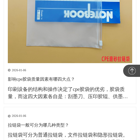
2026-01-06
影响cpe胶袋质量因素有哪四大点？
​印刷设备的结构和操作决定了cpe胶袋的优劣，胶袋质
量，而这四大因素各自是：刮墨刀、压印胶辊、供墨系
统、烘干箱。下边，咱们来讲一下制作cpe胶袋是如何保
证其质量的?​1、刮净才可以印刷出好的商品要想将不必
2026-01-06
要的墨刮干净，不出現挂脏、跑墨(跑色)、刀线，就务必
将刮板按置的硬度、高度、角度做适合的调整放置
拉链袋一般可分为哪几种类型？
​拉链袋可分为普通拉链袋，文件拉链袋和隐形拉链袋。