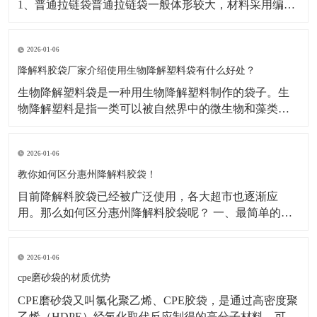
1、普通拉链袋普通拉链袋一般体形较大，材料采用编织
袋，透明PE或OPP塑料薄膜制造而成，拉链为普通塑料
拉链，一般用来包装比较大型的商品，如：被子的外包
2026-01-06
装，大型简易行李袋等​2、文件拉链袋文件拉链袋又叫滑
块拉链袋文件拉链袋可装载较多文件，笔类及小物品。
降解料胶袋厂家介绍使用生物降解塑料袋有什么好处？
​生物降解塑料袋是一种用生物降解塑料制作的袋子。生
物降解塑料是指一类可以被自然界中的微生物和藻类降
解的塑料。下面降解料胶袋厂家小编介绍一下生物降解
塑料袋使用的好处：​1.可降解塑料的生产成本也比传统塑
2026-01-06
料低，这意味着使用它们能够减少对环境和资源的负
担。2.它能有效保护环境，减少传统普通塑料袋无法分解
教你如何区分惠州降解料胶袋！
造
目前降解料胶袋已经被广泛使用，各大超市也逐渐应
用。那么如何区分惠州降解料胶袋呢？ 一、最简单的方
法就是看外观。 降解料胶袋的原料为PLA、PBAT、淀粉
或矿粉，外袋上会有特殊标志，如常见的“PBAT PLA
2026-01-06
MD”。不可降解塑料袋，原料为PE等材料，包括“PE-
HD”。 二、看
cpe磨砂袋的材质优势
CPE磨砂袋又叫氯化聚乙烯、CPE胶袋，是通过高密度聚
乙烯（HDPE）经氯化取代反应制得的高分子材料。可以