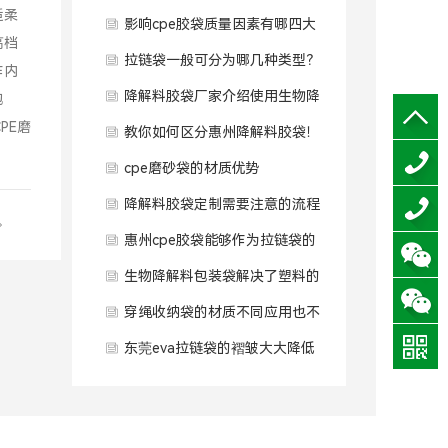
适柔
影响cpe胶袋质量因素有哪四大
高档
点？
拉链袋一般可分为哪几种类型？
作内
降解料胶袋厂家介绍使用生物降
包
PE磨
解塑料袋有什么好处？
教你如何区分惠州降解料胶袋！
cpe磨砂袋的材质优势
降解料胶袋定制需要注意的流程
0769-
0769-
惠州cpe胶袋能够作为拉链袋的
83734
83734
0769-
0769-
优势
生物降解料包装袋解决了塑料的
88976
88976
污染问题
穿绳收纳袋的材质不同应用也不
同
东莞eva拉链袋的褶皱大大降低
美感 这时怎样减少褶皱呢