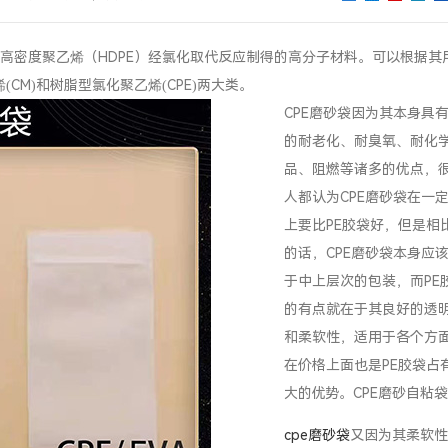
过高密度聚乙烯（HDPE）经氯化取代反应制得的高分子材料。可以根据其
CM)和树脂型氯化聚乙烯(CPE)两大类。
CPE磨砂袋因为其本身具
的耐老化、耐臭氧、耐化
品、阻燃等诸多的优点，
人都认为CPE磨砂袋在一
上要比PE胶袋好，但是相
的话，CPE磨砂袋本身应
于中上层次的包装，而PE
的有点就在于其良好的透
和柔软性，适用于各个方
在价格上面也是PE胶袋占
大的优势。CPE磨砂自粘袋
cpe磨砂袋
又因为其柔软性