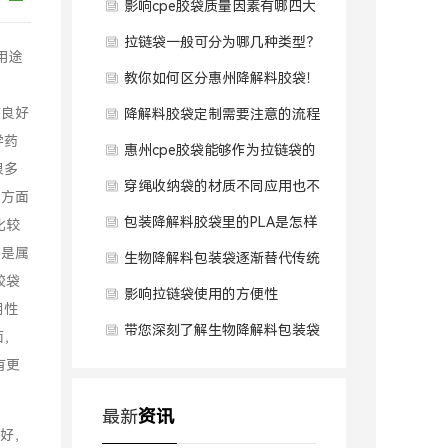
影响cpe胶袋质量因素有哪四大
点？
拉链袋一般可分为哪几种类型？
用途
教你如何区分惠州降解料胶袋！
有良好
降解料胶袋定制需要注意的流程
学药
惠州cpe胶袋能够作为拉链袋的
很多
优势
穿绳收纳袋的材质不同应用也不
定方面
同
包装降解料胶袋里的PLA是怎样
比较
该是属
制取的？
生物降解料包装袋逐渐替代传统
胶袋
的塑料包装袋！！
影响拉链袋使用的方便性
明性
带您深刻了解生物降解料包装袋
面，
有更
最新
资讯
好，