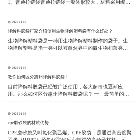
1、普通拉链袋普通拉链袋一般体形较大，材料采用编织
袋，透明PE或OPP塑料薄膜制造而成，拉链为普通塑料
拉链，一般用来包装比较大型的商品，如：被子的外包
2026-01-06
装，大型简易行李袋等​2、文件拉链袋文件拉链袋又叫滑
块拉链袋文件拉链袋可装载较多文件，笔类及小物品。
降解料胶袋厂家介绍使用生物降解塑料袋有什么好处？
​生物降解塑料袋是一种用生物降解塑料制作的袋子。生
物降解塑料是指一类可以被自然界中的微生物和藻类降
解的塑料。下面降解料胶袋厂家小编介绍一下生物降解
塑料袋使用的好处：​1.可降解塑料的生产成本也比传统塑
2026-01-06
料低，这意味着使用它们能够减少对环境和资源的负
担。2.它能有效保护环境，减少传统普通塑料袋无法分解
教你如何区分惠州降解料胶袋！
造
目前降解料胶袋已经被广泛使用，各大超市也逐渐应
用。那么如何区分惠州降解料胶袋呢？ 一、最简单的方
法就是看外观。 降解料胶袋的原料为PLA、PBAT、淀粉
或矿粉，外袋上会有特殊标志，如常见的“PBAT PLA
2026-01-06
MD”。不可降解塑料袋，原料为PE等材料，包括“PE-
HD”。 二、看
cpe磨砂袋的材质优势
CPE磨砂袋又叫氯化聚乙烯、CPE胶袋，是通过高密度聚
乙烯（HDPE）经氯化取代反应制得的高分子材料。可以