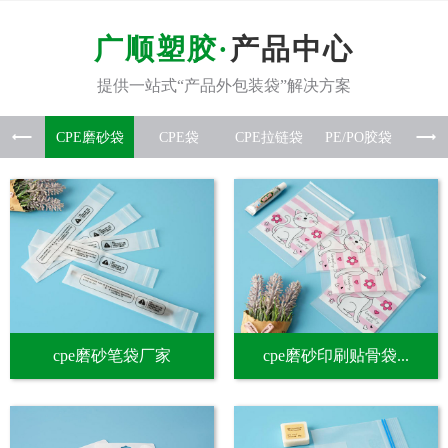
产品中心
CPE磨
CPE袋
CPE拉
PE/P
硅胶
cpe磨砂笔袋厂家
cpe磨砂印刷贴骨袋...