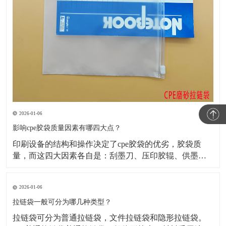
2026-01-06
影响cpe胶袋质量因素有哪四大点？
​印刷设备的结构和操作决定了cpe胶袋的优劣，胶袋质
量，而这四大因素各自是：刮墨刀、压印胶辊、供墨系
统、烘干箱。下边，咱们来讲一下制作cpe胶袋是如何保
证其质量的?​1、刮净才可以印刷出好的商品要想将不必
2026-01-06
要的墨刮干净，不出現挂脏、跑墨(跑色)、刀线，就务必
将刮板按置的硬度、高度、角度做适合的调整放置
拉链袋一般可分为哪几种类型？
​拉链袋可分为普通拉链袋，文件拉链袋和隐形拉链袋。