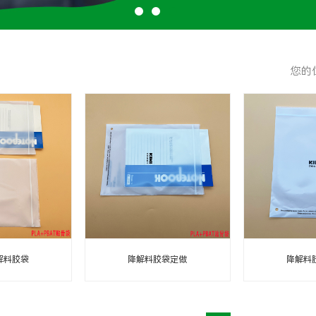
您的
解料胶袋
降解料胶袋定做
降解料