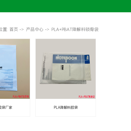
位置:
首页
->
产品中心
->
PLA+PBAT降解料锁骨袋
胶袋厂家
PLA降解料胶袋