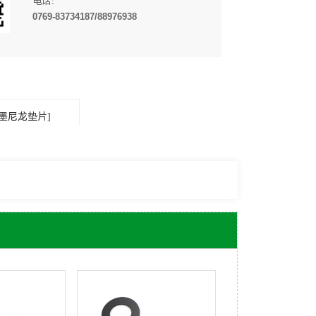
电话：
0769-83734187/88976938
石墨尼龙垫片]