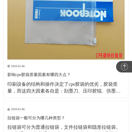
2026-01-06
影响cpe胶袋质量因素有哪四大点？
​印刷设备的结构和操作决定了cpe胶袋的优劣，胶袋质
量，而这四大因素各自是：刮墨刀、压印胶辊、供墨系
统、烘干箱。下边，咱们来讲一下制作cpe胶袋是如何保
证其质量的?​1、刮净才可以印刷出好的商品要想将不必
2026-01-06
要的墨刮干净，不出現挂脏、跑墨(跑色)、刀线，就务必
将刮板按置的硬度、高度、角度做适合的调整放置
拉链袋一般可分为哪几种类型？
​拉链袋可分为普通拉链袋，文件拉链袋和隐形拉链袋。