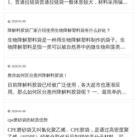
1、普通拉链袋普通拉链袋一般体形较大，材料采用编织
袋，透明PE或OPP塑料薄膜制造而成，拉链为普通塑料
拉链，一般用来包装比较大型的商品，如：被子的外包
2026-01-06
装，大型简易行李袋等​2、文件拉链袋文件拉链袋又叫滑
块拉链袋文件拉链袋可装载较多文件，笔类及小物品。
降解料胶袋厂家介绍使用生物降解塑料袋有什么好处？
​生物降解塑料袋是一种用生物降解塑料制作的袋子。生
物降解塑料是指一类可以被自然界中的微生物和藻类降
解的塑料。下面降解料胶袋厂家小编介绍一下生物降解
塑料袋使用的好处：​1.可降解塑料的生产成本也比传统塑
2026-01-06
料低，这意味着使用它们能够减少对环境和资源的负
担。2.它能有效保护环境，减少传统普通塑料袋无法分解
教你如何区分惠州降解料胶袋！
造
目前降解料胶袋已经被广泛使用，各大超市也逐渐应
用。那么如何区分惠州降解料胶袋呢？ 一、最简单的方
法就是看外观。 降解料胶袋的原料为PLA、PBAT、淀粉
或矿粉，外袋上会有特殊标志，如常见的“PBAT PLA
2026-01-06
MD”。不可降解塑料袋，原料为PE等材料，包括“PE-
HD”。 二、看
cpe磨砂袋的材质优势
CPE磨砂袋又叫氯化聚乙烯、CPE胶袋，是通过高密度聚
乙烯（HDPE）经氯化取代反应制得的高分子材料。可以