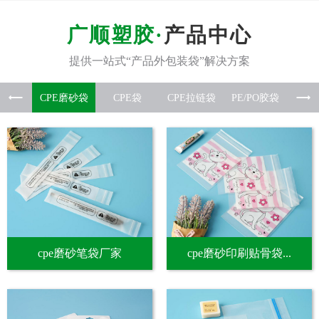
产品中心
CPE磨
CPE袋
CPE拉
PE/P
硅胶
cpe磨砂笔袋厂家
cpe磨砂印刷贴骨袋...