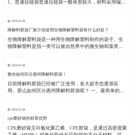
1、普通拉链袋普通拉链袋一般体形较大，材料采用编织
袋，透明PE或OPP塑料薄膜制造而成，拉链为普通塑料
拉链，一般用来包装比较大型的商品，如：被子的外包
2026-01-06
装，大型简易行李袋等​2、文件拉链袋文件拉链袋又叫滑
块拉链袋文件拉链袋可装载较多文件，笔类及小物品。
降解料胶袋厂家介绍使用生物降解塑料袋有什么好处？
​生物降解塑料袋是一种用生物降解塑料制作的袋子。生
物降解塑料是指一类可以被自然界中的微生物和藻类降
解的塑料。下面降解料胶袋厂家小编介绍一下生物降解
塑料袋使用的好处：​1.可降解塑料的生产成本也比传统塑
2026-01-06
料低，这意味着使用它们能够减少对环境和资源的负
担。2.它能有效保护环境，减少传统普通塑料袋无法分解
教你如何区分惠州降解料胶袋！
造
目前降解料胶袋已经被广泛使用，各大超市也逐渐应
用。那么如何区分惠州降解料胶袋呢？ 一、最简单的方
法就是看外观。 降解料胶袋的原料为PLA、PBAT、淀粉
或矿粉，外袋上会有特殊标志，如常见的“PBAT PLA
2026-01-06
MD”。不可降解塑料袋，原料为PE等材料，包括“PE-
HD”。 二、看
cpe磨砂袋的材质优势
CPE磨砂袋又叫氯化聚乙烯、CPE胶袋，是通过高密度聚
乙烯（HDPE）经氯化取代反应制得的高分子材料。可以