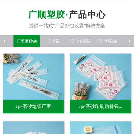
产品中心
CPE磨
CPE袋
CPE拉
PE/P
硅胶
cpe磨砂笔袋厂家
cpe磨砂印刷贴骨袋...