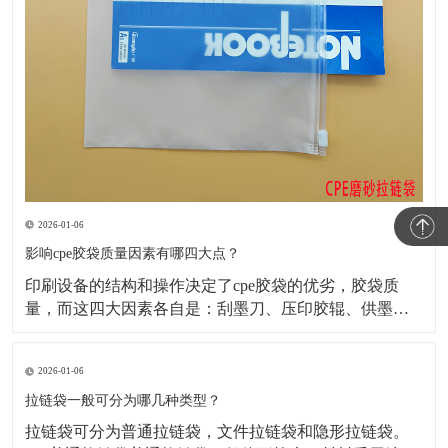
2026-01-06
影响cpe胶袋质量因素有哪四大点？
​印刷设备的结构和操作决定了cpe胶袋的优劣，胶袋质
量，而这四大因素各自是：刮墨刀、压印胶辊、供墨系
统、烘干箱。下边，咱们来讲一下制作cpe胶袋是如何保
证其质量的?​1、刮净才可以印刷出好的商品要想将不必
2026-01-06
要的墨刮干净，不出現挂脏、跑墨(跑色)、刀线，就务必
将刮板按置的硬度、高度、角度做适合的调整放置
拉链袋一般可分为哪几种类型？
​拉链袋可分为普通拉链袋，文件拉链袋和隐形拉链袋。